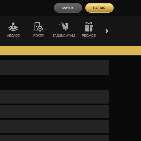
MASUK
DAFTAR
ARCADE
POKER
SABUNG AYAM
PROMOSI