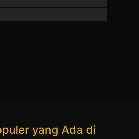
puler yang Ada di