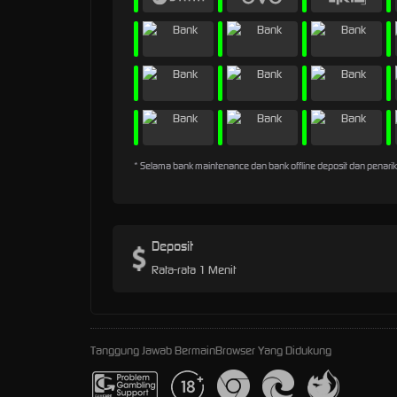
* Selama bank maintenance dan bank offline deposit dan penarik
Deposit
Rata-rata 1 Menit
Tanggung Jawab Bermain
Browser Yang Didukung