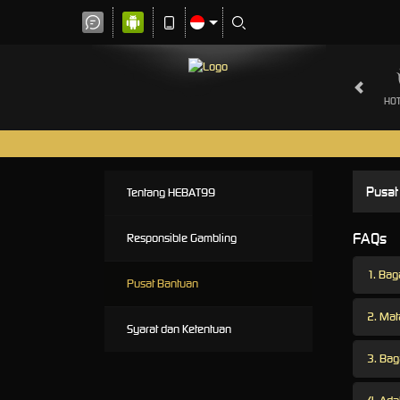
HO
Pusat
Tentang HEBAT99
FAQs
Responsible Gambling
1. Ba
Pusat Bantuan
2. Mat
Syarat dan Ketentuan
3. Ba