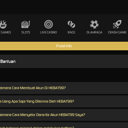
T GAMES
SLOTS
LIVE CASINO
RACE
OLAHRAGA
CRASH GAME
Pusat Info
 Bantuan
gaimana Cara Membuat Akun Di HEBAT99?
a Uang Apa Saja Yang Diterima Oleh HEBAT99?
gaimana Cara Menyetor Dana Ke Akun HEBAT99 Saya?