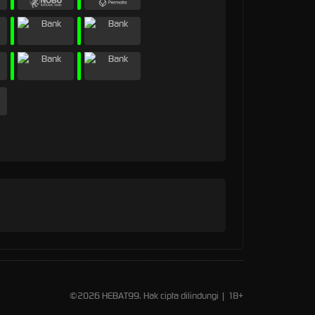
©2026 HEBAT99. Hak cipta dilindungi | 18+