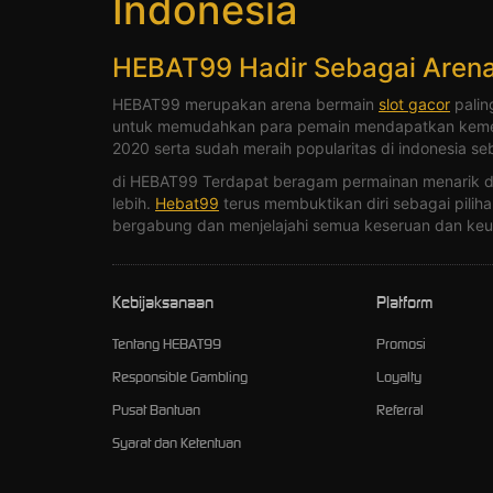
Indonesia
HEBAT99 Hadir Sebagai Arena 
HEBAT99 merupakan arena bermain
slot gacor
palin
untuk memudahkan para pemain mendapatkan kemena
2020 serta sudah meraih popularitas di indonesia seb
di HEBAT99 Terdapat beragam permainan menarik da
lebih.
Hebat99
terus membuktikan diri sebagai pil
bergabung dan menjelajahi semua keseruan dan ke
Kebijaksanaan
Platform
Tentang HEBAT99
Promosi
Responsible Gambling
Loyalty
Pusat Bantuan
Referral
Syarat dan Ketentuan