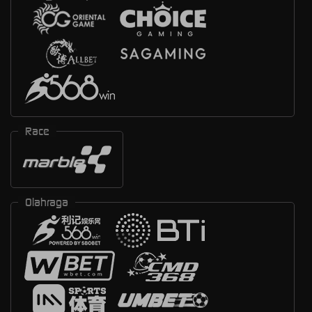
Race
Olahraga