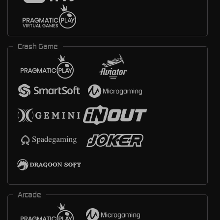
Crash Game
Arcade