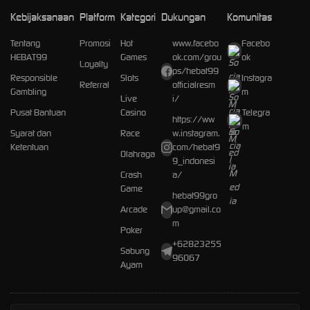
Kebijaksanaan
Platform
Kategori
Dukungan
Komunitas
Tentang
Promosi
Hot
www.facebo
Facebo
HEBAT99
Games
ok.com/grou
ok
Loyalty
ps/hebat99
Responsible
Slots
Instagra
Referral
officialresm
Gambling
m
Live
i/
Pusat Bantuan
Casino
Telegra
https://ww
m
Syarat dan
Race
w.instagram.
Ketentuan
com/hebat9
Olahraga
9_indonesi
Crash
a/
Game
hebat99gro
Arcade
up@gmail.co
m
Poker
+62823255
Sabung
96067
Ayam