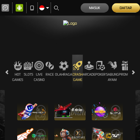
MASUK
DAFTAR
HOT
SLOTS
LIVE
RACE
OLAHRAGA
CRASH
ARCADE
POKER
SABUNG
PROMOSI
GAMES
CASINO
GAME
AYAM
i
i
i
i
i
i