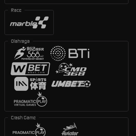
Race
Olahraga
Crash Game