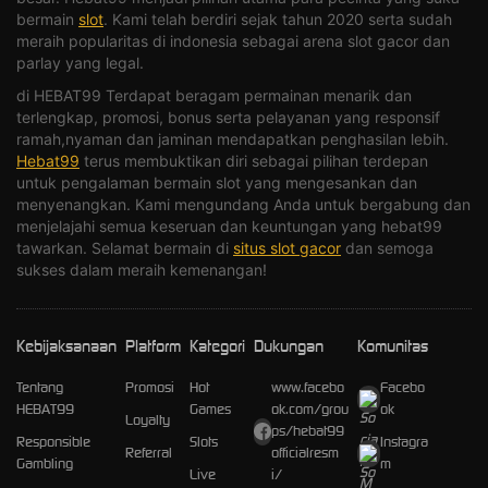
bermain
slot
. Kami telah berdiri sejak tahun 2020 serta sudah
meraih popularitas di indonesia sebagai arena slot gacor dan
parlay yang legal.
di HEBAT99 Terdapat beragam permainan menarik dan
terlengkap, promosi, bonus serta pelayanan yang responsif
ramah,nyaman dan jaminan mendapatkan penghasilan lebih.
Hebat99
terus membuktikan diri sebagai pilihan terdepan
untuk pengalaman bermain slot yang mengesankan dan
menyenangkan. Kami mengundang Anda untuk bergabung dan
menjelajahi semua keseruan dan keuntungan yang hebat99
tawarkan. Selamat bermain di
situs slot gacor
dan semoga
sukses dalam meraih kemenangan!
Kebijaksanaan
Platform
Kategori
Dukungan
Komunitas
Tentang
Promosi
Hot
www.facebo
Facebo
HEBAT99
Games
ok.com/grou
ok
Loyalty
ps/hebat99
Responsible
Slots
Instagra
Referral
officialresm
Gambling
m
Live
i/