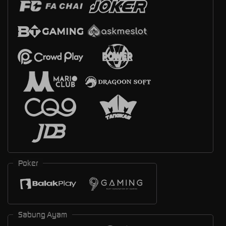
Poker
Sabung Ayam