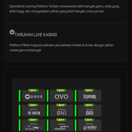
Sportsbook Gaming Platform Terbaik menawarkan lebih banyak game, odds yang
lebih tinggi, dan menyediakan pilihan yang lebih banyak untuk pemain.
TARUHAN LIVE KASINO
Platform Pilihan bagi perusahaan-perusahaan terbaik di dunia, dengan pilihan
variasi game terbanyak