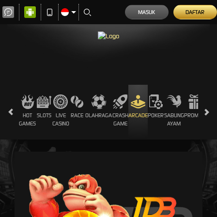
MASUK
DAFTAR
HOT
SLOTS
LIVE
RACE
OLAHRAGA
CRASH
ARCADE
POKER
SABUNG
PROMOSI
GAMES
CASINO
GAME
AYAM